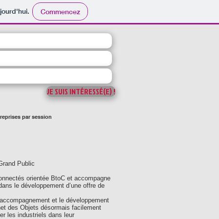
jourd'hui.
Commencez
JE SUIS INTÉRESSÉ(E) !
treprises par session
Grand Public
connectés orientée BtoC et accompagne
 dans le développement d’une offre de
 l’accompagnement et le développement
rnet des Objets désormais facilement
 les industriels dans leur