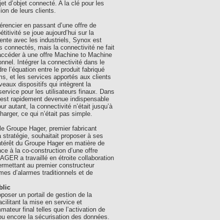
et d’objet connecté. A la clé pour les
ion de leurs clients.
férencier en passant d’une offre de
titivité se joue aujourd’hui sur la
ente avec les industriels, Synox est
s connectés, mais la connectivité ne fait
 d’accéder à une offre Machine to Machine
nel. Intégrer la connectivité dans le
e l’équation entre le produit fabriqué
ms, et les services apportés aux clients
veaux dispositifs qui intègrent la
service pour les utilisateurs finaux. Dans
 est rapidement devenue indispensable
autant, la connectivité n’était jusqu’à
harger, ce qui n’était pas simple.
 le Groupe Hager, premier fabricant
 stratégie, souhaitait proposer à ses
intérêt du Groupe Hager en matière de
e à la co-construction d’une offre
AGER a travaillé en étroite collaboration
mettant au premier constructeur
mes d’alarmes traditionnels et de
blic
oser un portail de gestion de la
acilitant la mise en service et
ateur final telles que l’activation de
ou encore la sécurisation des données.