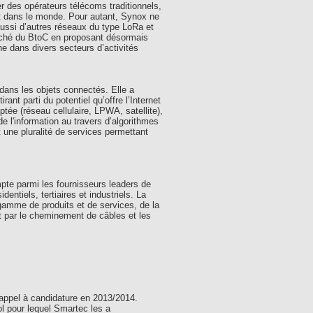
r des opérateurs télécoms traditionnels,
et dans le monde. Pour autant, Synox ne
aussi d’autres réseaux du type LoRa et
arché du BtoC en proposant désormais
e dans divers secteurs d’activités
dans les objets connectés. Elle a
nt parti du potentiel qu’offre l’Internet
tée (réseau cellulaire, LPWA, satellite),
 l'information au travers d’algorithmes
 une pluralité de services permettant
pte parmi les fournisseurs leaders de
dentiels, tertiaires et industriels. La
gamme de produits et de services, de la
nt par le cheminement de câbles et les
'appel à candidature en 2013/2014.
ol pour lequel Smartec les a