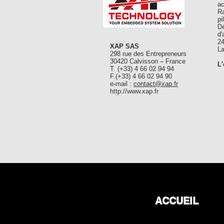
ac
Ra
pi
Dé
d'
24
XAP SAS
La
298 rue des Entrepreneurs
30420 Calvisson – France
L
T. (+33) 4 66 02 94 94
F.(+33) 4 66 02 94 90
e-mail :
contact@xap.fr
http://www.xap.fr
ACCUEIL