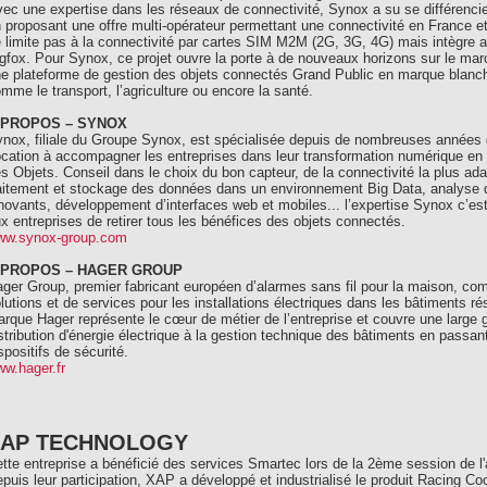
ec une expertise dans les réseaux de connectivité, Synox a su se différencie
 proposant une offre multi-opérateur permettant une connectivité en France 
 limite pas à la connectivité par cartes SIM M2M (2G, 3G, 4G) mais intègre 
gfox. Pour Synox, ce projet ouvre la porte à de nouveaux horizons sur le m
e plateforme de gestion des objets connectés Grand Public en marque blanch
mme le transport, l’agriculture ou encore la santé.
 PROPOS – SYNOX
nox, filiale du Groupe Synox, est spécialisée depuis de nombreuses années 
cation à accompagner les entreprises dans leur transformation numérique en tira
s Objets. Conseil dans le choix du bon capteur, de la connectivité la plus adap
aitement et stockage des données dans un environnement Big Data, analyse de
novants, développement d’interfaces web et mobiles... l’expertise Synox c’est
x entreprises de retirer tous les bénéfices des objets connectés.
ww.synox-group.com
 PROPOS – HAGER GROUP
ger Group, premier fabricant européen d’alarmes sans fil pour la maison, com
lutions et de services pour les installations électriques dans les bâtiments rési
rque Hager représente le cœur de métier de l’entreprise et couvre une large 
stribution d'énergie électrique à la gestion technique des bâtiments en passa
spositifs de sécurité.
w.hager.fr
XAP TECHNOLOGY
tte entreprise a bénéficié des services Smartec lors de la 2ème session de l
puis leur participation, XAP a développé et industrialisé le produit Racing Co