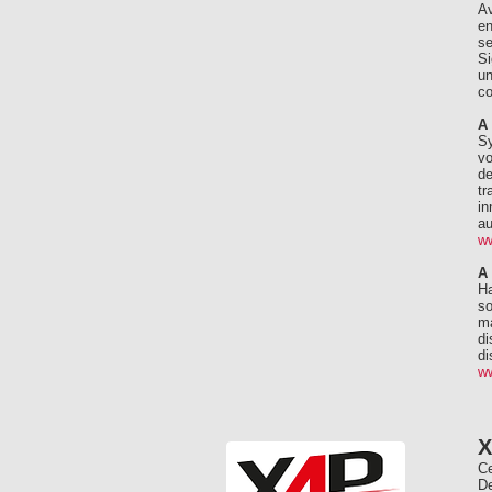
Av
en
se
Si
un
co
A
Sy
vo
de
tr
in
au
w
A
Ha
so
ma
di
di
ww
Ce
De