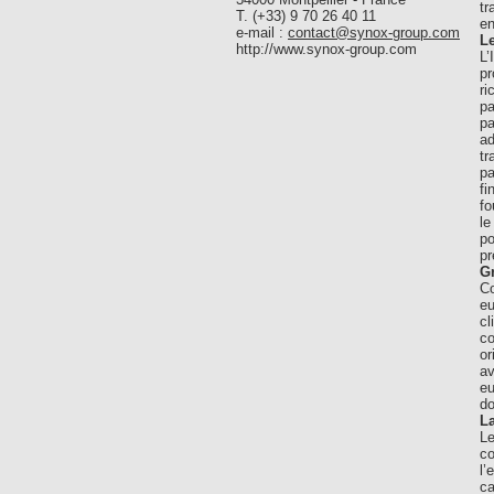
tr
T. (+33) 9 70 26 40 11
en
e-mail :
contact@synox-group.com
Le
http://www.synox-group.com
L’
pr
ri
pa
pa
ad
tr
pa
fi
fo
le
po
pr
Gr
Co
eu
cl
co
or
av
eu
do
La
Le
co
l’
ca