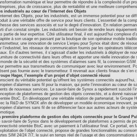
ansformation numérique et leur permettre de répondre à la complexité d’un proj
treprises, plus de croissance, plus de rentabilité et une meilleure compréhens
s industriels au cœur de l’Internet des Objets
Internet des Objets, pour les industriels, est un immense potentiel pour se dif
oduit à une véritable offre de service pour leurs clients. L’essentiel de la compé
chesse des services associés et sur le degré d’innovation. En relation perman
rti d’un constat simple. Les industriels ont besoin de rendre leurs équipement
s partie de leur expertise. Côté utilisateur final, il est aujourd’hui complexe
aptée à son usage en passant par la boutique de son opérateur mobile tradition
ansmetteur, une innovation de service L’enjeu pour Synox était donc de résoudr
r l’industriel, les réseaux de communication fournis par les opérateurs téléco
naux. En d’autres termes, il s’agissait d’aider les industriels à déployer de nou
urniture de connectivité dans leurs offres et apporter une réelle innovation de 
 monde de la sécurité et des systèmes d’alarmes sans fil, la connexion GSM
ur permettre aux transmetteurs de communiquer avec leur environnement. Pour 
ésent pas fournie avec le transmetteur. Il revenait aux clients finaux de s’en c
oupe Hager, l’exemple d’un projet d’objet connecté réussi
nscient du véritable potentiel qu’offrent les systèmes connectés aujourd’hui,
ropéen d’alarmes sans fil pour la maison, qui porte l’innovation au cœur de sa
ients de nouveaux services. Le savoir-faire de Synox a rapidement suscité l’
nception de plateformes de gestion des objets connectés, et a donné naissanc
ientée BtoC. En développant une véritable relation de partenariat, le Groupe H
ec la R&D de SYNOX afin de développer un modèle économique innovant, per
ropéen d’alarmes sans fil de se différencier face aux autres acteurs de systè
motique.
 première plateforme de gestion des objets connectés pour le Grand Pu
 savoir-faire de Synox dans le développement de plateformes a permis de prop
nnectivité orientée BtoC avec un paiement à l’utilisateur final. Ce portail, en f
exploitation de l’objet connecté, propose de grandes fonctionnalités au consomm
rtes SIM 24/24 7/7, le suivi en temps réel de l’usage et des consommations 