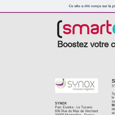
Ce site a été conçu sur la p
Smartec
Boostez votre ch
S
SY
Sy
le
se
SYNOX
Mo
Parc Eureka - Le Tucano
de
836 Rue du Mas de Verchant
ac
34000 Montpellier - France